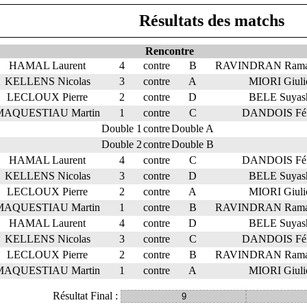
Résultats des matchs
Rencontre
HAMAL Laurent
4
contre
B
RAVINDRAN Rama
KELLENS Nicolas
3
contre
A
MIORI Giuli
LECLOUX Pierre
2
contre
D
BELE Suyas
MAQUESTIAU Martin
1
contre
C
DANDOIS Fél
Double 1
contre
Double A
Double 2
contre
Double B
HAMAL Laurent
4
contre
C
DANDOIS Fél
KELLENS Nicolas
3
contre
D
BELE Suyas
LECLOUX Pierre
2
contre
A
MIORI Giuli
MAQUESTIAU Martin
1
contre
B
RAVINDRAN Rama
HAMAL Laurent
4
contre
D
BELE Suyas
KELLENS Nicolas
3
contre
C
DANDOIS Fél
LECLOUX Pierre
2
contre
B
RAVINDRAN Rama
MAQUESTIAU Martin
1
contre
A
MIORI Giuli
Résultat Final :