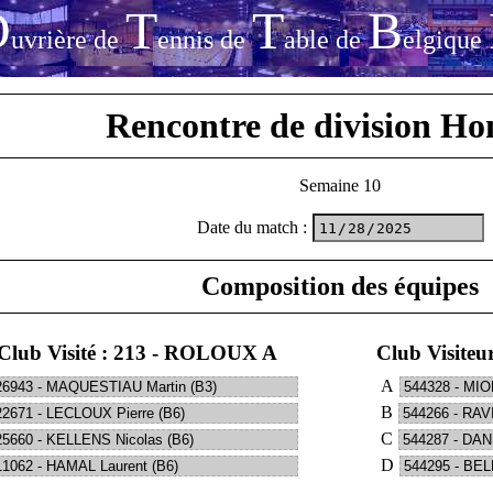
O
T
T
B
uvrière de
ennis de
able de
elgique
Rencontre de division H
Semaine 10
Date du match
:
Composition des équipes
Club Visité : 213 - ROLOUX A
Club Visite
A
B
C
D