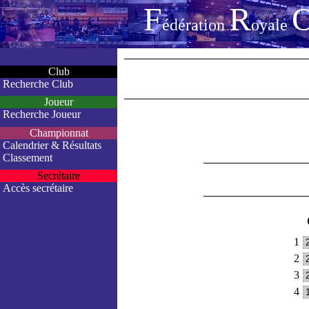
F
R
édération
oyale
Club
Recherche Club
Joueur
Recherche Joueur
Championnat
Calendrier & Résultats
Classement
Secrétaire
Accès secrétaire
1
2
3
4