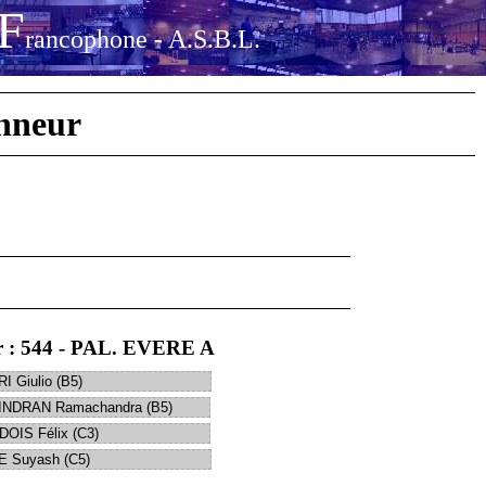
F
rancophone - A.S.B.L.
onneur
ur : 544 - PAL. EVERE A