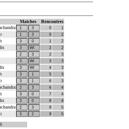
Matches
Rencontres
chandra
o
h
ix
ix
h
o
chandra
h
ix
chandra
o