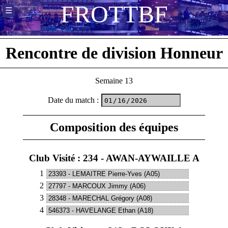
F
R
O
T
T
B
F
☰
Rencontre de division Honneur
Semaine 13
Date du match
:
Composition des équipes
Club Visité : 234 - AWAN-AYWAILLE A
1
2
3
4