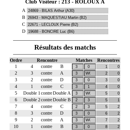
Club Visiteur : 213 - ROLOUX A
A
B
C
D
Résultats des matchs
Ordre
Rencontre
Matches
Rencontres
1
4
contre
B
2
3
contre
A
3
2
contre
D
4
1
contre
C
5
Double 1
contre
Double A
6
Double 2
contre
Double B
7
4
contre
C
8
3
contre
D
9
2
contre
A
10
1
contre
B