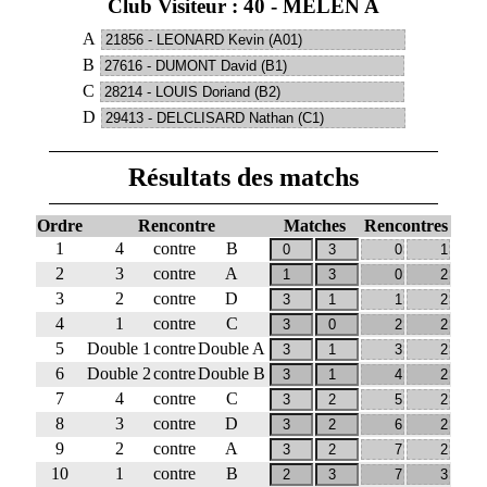
Club Visiteur : 40 - MELEN A
A
B
C
D
Résultats des matchs
Ordre
Rencontre
Matches
Rencontres
1
4
contre
B
2
3
contre
A
3
2
contre
D
4
1
contre
C
5
Double 1
contre
Double A
6
Double 2
contre
Double B
7
4
contre
C
8
3
contre
D
9
2
contre
A
10
1
contre
B