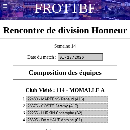
F
R
O
T
T
B
F
☰
Rencontre de division Honneur
Semaine 14
Date du match
:
Composition des équipes
Club Visité : 114 - MOMALLE A
1
2
3
4