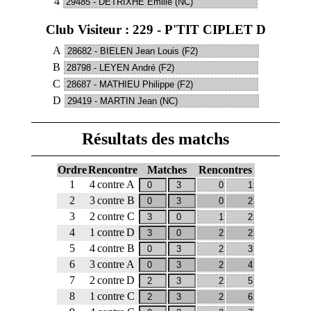
4
Club Visiteur : 229 - P'TIT CIPLET D
A
B
C
D
Résultats des matchs
Ordre
Rencontre
Matches
Rencontres
1
4
contre
A
2
3
contre
B
3
2
contre
C
4
1
contre
D
5
4
contre
B
6
3
contre
A
7
2
contre
D
8
1
contre
C