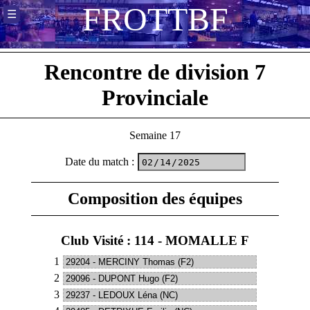
F
R
O
T
T
B
F
☰
Rencontre de division 7
Provinciale
Semaine 17
Date du match
:
Composition des équipes
Club Visité : 114 - MOMALLE F
1
2
3