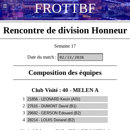
F
R
O
T
T
B
F
☰
Rencontre de division Honneur
Semaine 17
Date du match
:
Composition des équipes
Club Visité : 40 - MELEN A
1
2
3
4