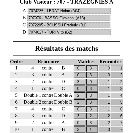
Club Visiteur : 707 - TRAZEGNIES A
A
B
C
D
Résultats des matchs
Ordre
Rencontre
Matches
Rencontres
1
4
contre
B
2
3
contre
A
3
2
contre
D
4
1
contre
C
5
Double 1
contre
Double A
6
Double 2
contre
Double B
7
4
contre
C
8
3
contre
D
9
2
contre
A
10
1
contre
B