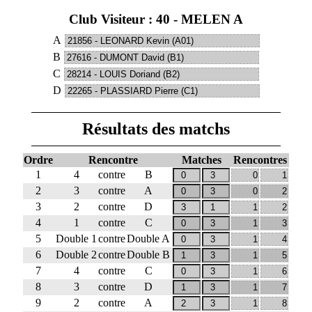
Club Visiteur : 40 - MELEN A
A
B
C
D
Résultats des matchs
Ordre
Rencontre
Matches
Rencontres
1
4
contre
B
2
3
contre
A
3
2
contre
D
4
1
contre
C
5
Double 1
contre
Double A
6
Double 2
contre
Double B
7
4
contre
C
8
3
contre
D
9
2
contre
A