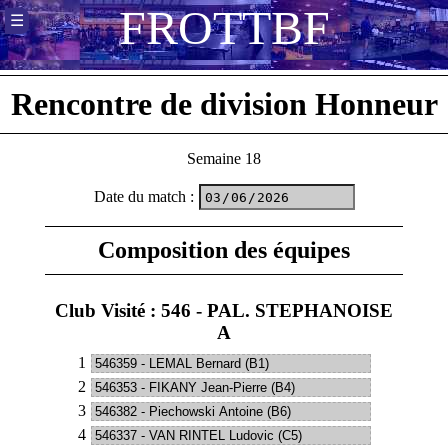
F
R
O
T
T
B
F
☰
Rencontre de division Honneur
Semaine 18
Date du match
:
Composition des équipes
Club Visité : 546 - PAL. STEPHANOISE
A
1
2
3
4