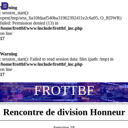
☰
Warning
: session_start():
open(/tmp/sess_6a10fdaaf540ba31962392411e2c6a95, O_RDWR)
failed: Permission denied (13) in
/home/frottbf/www/include/frottbf_inc.php
on line
17
Warning
: session_start(): Failed to read session data: files (path: /tmp) in
/home/frottbf/www/include/frottbf_inc.php
on line
17
F
R
O
T
T
B
F
Rencontre de division Honneur
Semaine 18