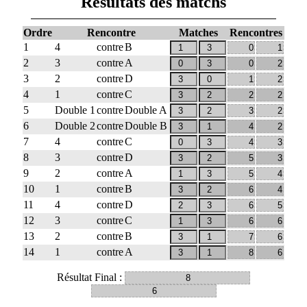
Résultats des matchs
Ordre
Rencontre
Matches
Rencontres
1
4
contre
B
2
3
contre
A
3
2
contre
D
4
1
contre
C
5
Double 1
contre
Double A
6
Double 2
contre
Double B
7
4
contre
C
8
3
contre
D
9
2
contre
A
10
1
contre
B
11
4
contre
D
12
3
contre
C
13
2
contre
B
14
1
contre
A
Résultat Final :