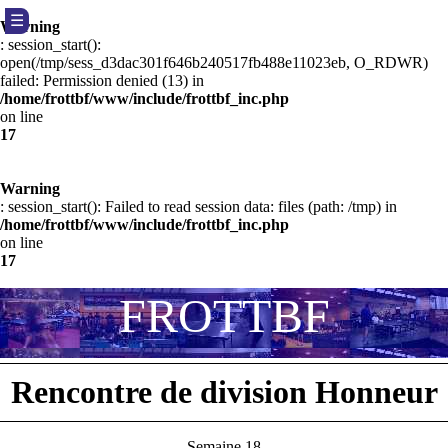
☰
Warning
: session_start():
open(/tmp/sess_d3dac301f646b240517fb488e11023eb, O_RDWR)
failed: Permission denied (13) in
/home/frottbf/www/include/frottbf_inc.php
on line
17
Warning
: session_start(): Failed to read session data: files (path: /tmp) in
/home/frottbf/www/include/frottbf_inc.php
on line
17
F
R
O
T
T
B
F
Rencontre de division Honneur
Semaine 18