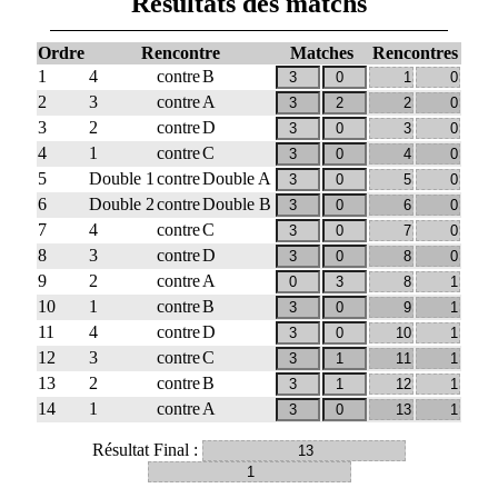
Résultats des matchs
Ordre
Rencontre
Matches
Rencontres
1
4
contre
B
2
3
contre
A
3
2
contre
D
4
1
contre
C
5
Double 1
contre
Double A
6
Double 2
contre
Double B
7
4
contre
C
8
3
contre
D
9
2
contre
A
10
1
contre
B
11
4
contre
D
12
3
contre
C
13
2
contre
B
14
1
contre
A
Résultat Final :