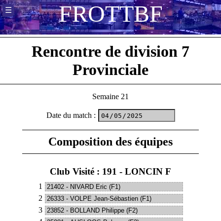
F
R
O
T
T
B
F
☰
Rencontre de division 7
Provinciale
Semaine 21
Date du match
:
Composition des équipes
Club Visité : 191 - LONCIN F
1
2
3