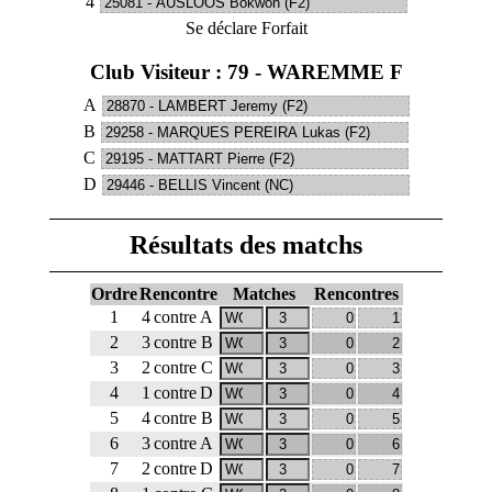
4
Se déclare Forfait
Club Visiteur : 79 - WAREMME F
A
B
C
D
Résultats des matchs
Ordre
Rencontre
Matches
Rencontres
1
4
contre
A
2
3
contre
B
3
2
contre
C
4
1
contre
D
5
4
contre
B
6
3
contre
A
7
2
contre
D