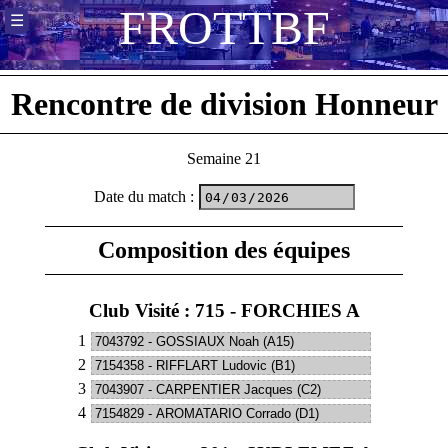
F
R
O
T
T
B
F
☰
Rencontre de division Honneur
Semaine 21
Date du match
:
Composition des équipes
Club Visité : 715 - FORCHIES A
1
2
3
4