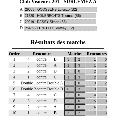
Club Visiteur : 201 - SURLEMEZ A
A
B
C
D
Résultats des matchs
Ordre
Rencontre
Matches
Rencontres
1
4
contre
B
2
3
contre
A
3
2
contre
D
4
1
contre
C
5
Double 1
contre
Double A
6
Double 2
contre
Double B
7
4
contre
C
8
3
contre
D
9
2
contre
A
10
1
contre
B