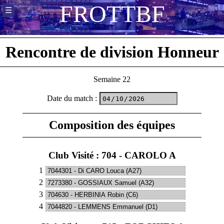
F
R
O
T
T
B
F
☰
Rencontre de division Honneur
Semaine 22
Date du match
:
Composition des équipes
Club Visité : 704 - CAROLO A
1
2
3
4