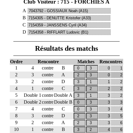
Club Visiteur : 715 - FORCHIES A
A
B
C
D
Résultats des matchs
Ordre
Rencontre
Matches
Rencontres
1
4
contre
B
2
3
contre
A
3
2
contre
D
4
1
contre
C
5
Double 1
contre
Double A
6
Double 2
contre
Double B
7
4
contre
C
8
3
contre
D
9
2
contre
A
10
1
contre
B