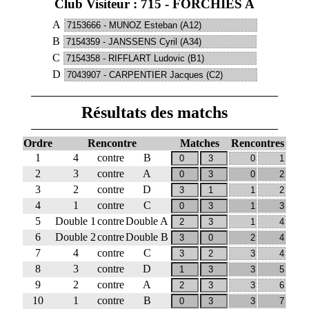
Club Visiteur : 715 - FORCHIES A
A
B
C
D
Résultats des matchs
Ordre
Rencontre
Matches
Rencontres
1
4
contre
B
2
3
contre
A
3
2
contre
D
4
1
contre
C
5
Double 1
contre
Double A
6
Double 2
contre
Double B
7
4
contre
C
8
3
contre
D
9
2
contre
A
10
1
contre
B