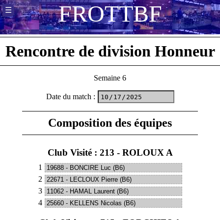
F
R
O
T
T
B
F
☰
Rencontre de division Honneur
Semaine 6
Date du match
:
Composition des équipes
Club Visité : 213 - ROLOUX A
1
2
3
4