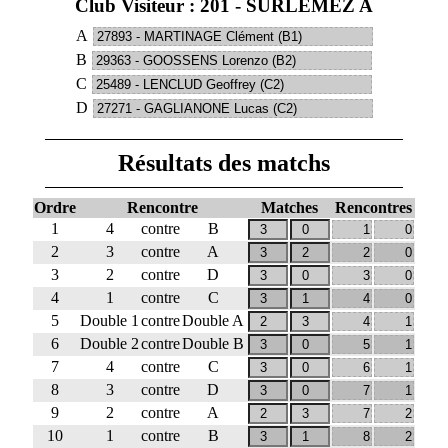
Club Visiteur : 201 - SURLEMEZ A
A
B
C
D
Résultats des matchs
Ordre
Rencontre
Matches
Rencontres
1
4
contre
B
2
3
contre
A
3
2
contre
D
4
1
contre
C
5
Double 1
contre
Double A
6
Double 2
contre
Double B
7
4
contre
C
8
3
contre
D
9
2
contre
A
10
1
contre
B