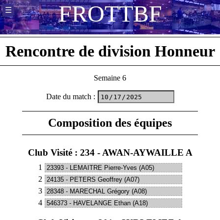
F
R
O
T
T
B
F
☰
Rencontre de division Honneur
Semaine 6
Date du match
:
Composition des équipes
Club Visité : 234 - AWAN-AYWAILLE A
1
2
3
4