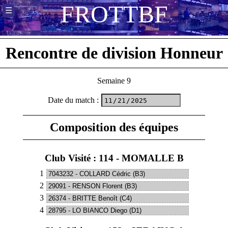
F
R
O
T
T
B
F
☰
Rencontre de division Honneur
Semaine 9
Date du match
:
Composition des équipes
Club Visité : 114 - MOMALLE B
1
2
3
4