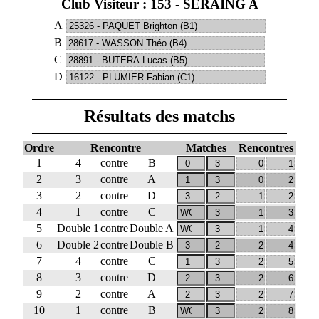
Club Visiteur : 153 - SERAING A
A
B
C
D
Résultats des matchs
Ordre
Rencontre
Matches
Rencontres
1
4
contre
B
2
3
contre
A
3
2
contre
D
4
1
contre
C
5
Double 1
contre
Double A
6
Double 2
contre
Double B
7
4
contre
C
8
3
contre
D
9
2
contre
A
10
1
contre
B