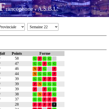
F
rancophone - A.S.B.L.
fait
P
oints
F
orme
0
58
G
P
G
G
0
47
G
G
P
G
G
0
46
N
P
G
P
0
44
N
G
G
G
P
0
39
G
G
P
P
P
0
39
P
N
G
G
G
0
39
P
P
G
G
0
38
G
N
P
P
G
0
37
G
G
P
P
P
1
28
P
P
P
P
F