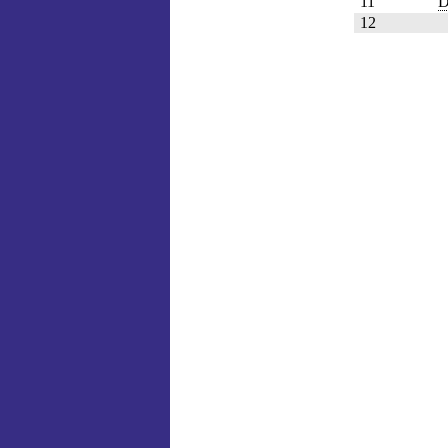
11
D
12