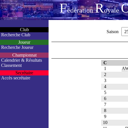
F
R
édération
oyale
Club
Saison
Recherche Club
Joueur
Recherche Joueur
Championnat
Calendrier & Résultats
C
Classement
1
AW
Secrétaire
2
Accès secrétaire
3
4
5
6
7
8
9
10