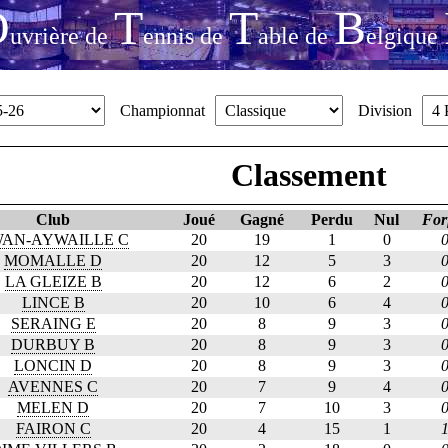
O
T
T
B
uvrière de
ennis de
able de
elgique
Championnat
Division
Classement
Club
J
oué
G
agné
P
erdu
N
ul
F
or
AN-AYWAILLE C
20
19
1
0
MOMALLE D
20
12
5
3
LA GLEIZE B
20
12
6
2
LINCE B
20
10
6
4
SERAING E
20
8
9
3
DURBUY B
20
8
9
3
LONCIN D
20
8
9
3
AVENNES C
20
7
9
4
MELEN D
20
7
10
3
FAIRON C
20
4
15
1